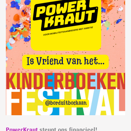
PowerKraut
steunt ons financieel!