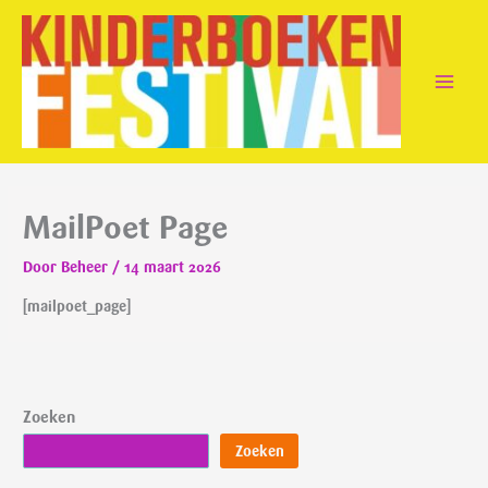
Ga
naar
de
inhoud
MailPoet Page
Door
Beheer
/
14 maart 2026
[mailpoet_page]
Zoeken
Zoeken